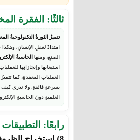
ثالثًا: الفقرة ا
تتميزُ الثورةُ التكنولوجيةُ المع
امتدادٌ لعقلِ الإنسانِ، وهكذا 
الصنعِ، ومنها
الحاسبةُ الإلكترون
استيعابِها وإنجازاتِها للعملياتِ
العملياتِ المعقدةِ، كما تتميزُ 
بسرعةٍ فائقةٍ. ولا ندري كيف نتخي
العلميةِ دونَ الحاسبةِ الإلكترو
رابعًا: التطبيقات
8) استخراج الظروف وتحديد دلالتها