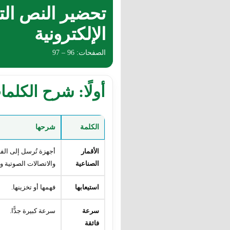
تحضير النص الت
الإلكترونية
الصفحات: 96 – 97
أولًا: شرح الكلم
الكلمة
شرحها
الأقمار
أجهزة تُرسل إلى الف
الصناعية
والاتصالات الصوتية وا
استيعابها
فهمها أو تخزينها.
سرعة
سرعة كبيرة جدًّا.
فائقة