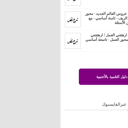
روس العالم الجديد - محور
 الريف - ثامنة أساسي - مع
 الأسئلة
رهقني العمل ! ارهقتني
 محور العمل - تاسعة أساسي
دليل التلميذ بالأجنبية
 عبرالفايسبوك