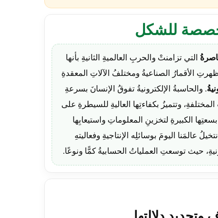
لمخصصة للشكل
اصرةُ
التي تزامنتْ والحربِ العالميةِ الثانيةِ بأنها
ظهرتِ الأقمارُ الصناعيةُ ومختلفُ الآلاتِ المعقدةِ
يةُ
. والحاسبةُ الإلكترونيةُ تفوقُ الإنسانَ بسرعةِ
 المختلفةِ، وتتميزُ بكفاءتِها العاليةِ للسيطرةِ على
بسعتِها الكبيرةِ لتخزينِ المعلوماتِ واستيعابِها
لُ عالمَنا اليومَ بوسائلِه الإنتاجيةِ وفعاليتهِ
نيةِ، حيث توسعتِ العملياتُ الحسابيةُ كمًّا ونوعًا.