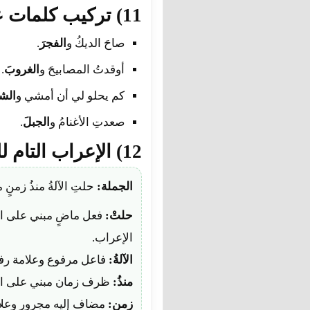
11) تركيب كلمات على أنها مفعول معه
صاحَ الديكُ و
الفجرَ
.
أوقدتُ المصابيحَ و
الغروبَ
.
كم يحلو لي أن أمشي و
الش
صعدتِ الأغنامُ و
الجبلَ
.
12) الإعراب التام للجملة
الجملة:
حلتِ الآلةُ منذُ زمنٍ م
حلتْ:
فعل ماضٍ مبني على الفت
الإعراب.
الآلةُ:
فاعل مرفوع وعلامة رف
منذُ:
ظرف زمان مبني على ال
زمنٍ:
مضاف إليه مجرور وعلا