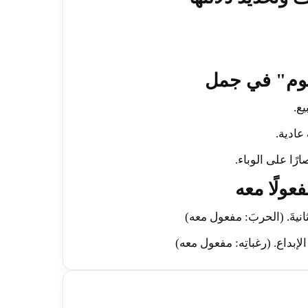
يع.
عادية.
صارًا على الوباء.
ثانيةَ. (الحربَ: مفعول معه)
لإبداع. (رغباتِه: مفعول معه)