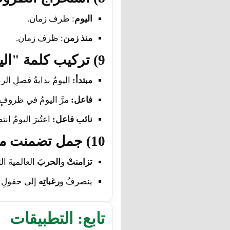
اليوم
: ظرف زمان.
منذ زمن
: ظرف زمان.
9) تركيب كلمة "اليوم" في جمل
مبتدأ:
اليومُ بدايةُ فصلِ الرب
فاعل:
مرَّ اليومُ في ظروفٍ 
نائب فاعل:
اعتُبرَ اليومُ انت
10) جمل تضمنت مفعولًا معه
تزامنتْ
و
الحربَ
العالميةَ ال
ينصرفُ و
رغباتِه
إلى حقولِ ا
تابع: التطبيقات