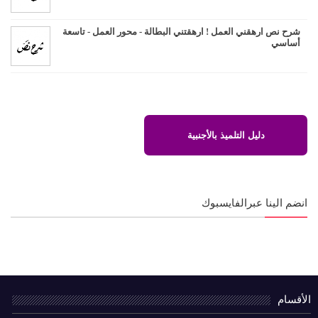
شرح نص ارهقني العمل ! ارهقتني البطالة - محور العمل - تاسعة
أساسي
دليل التلميذ بالأجنبية
انضم الينا عبرالفايسبوك
الأقسام