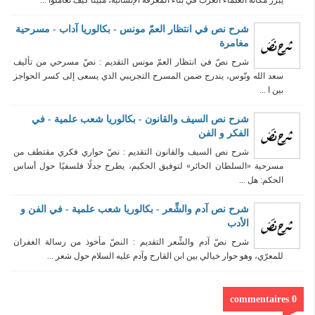
شرح نص في انتظار العمّ مونس - بكالوريا آداب - مسرحية
مغامرة
شرح نصّ في انتظار العمّ مونس التقديم : نصّ مسرحي من تأليف
سعد الله ونّوس، يندرج ضمن المسرح التجريبي الذي يسعى إلى كسر الحواجز
بين ا ...
شرح نص السيف والقانون - بكالوريا شعب علمية - في
الفكر و الفن
شرح نص السيف والقانون التقديم : نصّ حواري فكري مقتطف من
مسرحية «السلطان الحائر» لتوفيق الحكيم، يطرح جدلًا فلسفيًا حول أساس
الحكم: هل ...
شرح نص آدم والشِّعر - بكالوريا شعب علمية - في الفن و
الأدب
شرح نصّ آدم والشِّعر التقديم : النصّ مأخوذ من رسالة الغفران
للمعرّي، وهو حوار خيالي بين ابن القارح وآدم عليه السلام حول شعر ...
0 commentaires