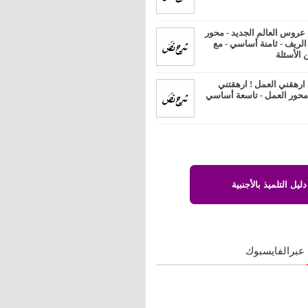
روس العالم الجديد - محور
 الريف - ثامنة أساسي - مع
 الأسئلة
رهقني العمل ! ارهقتني
 محور العمل - تاسعة أساسي
دليل التلميذ بالأجنبية
 عبرالفايسبوك