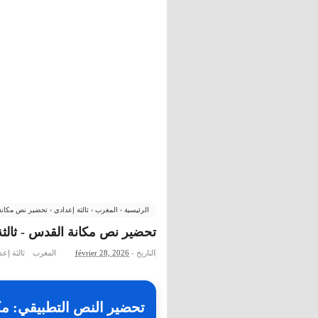
الرئيسية
›
المغرب
›
ثالثة إعدادي
›
تحضير نص مكانة ا
تحضير نص مكانة القدس - ثالثة 
التاريخ -
février 28, 2026
المغرب
ثالثة إع
تحضير النص التطبيقي: م