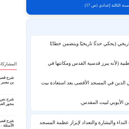
ة الثالثة إعدادي (ص 57)
خي (يحكي حدثًا تاريخيًا ويتضمن خطابًا
طنية (لأنه يبرز قدسية القدس ومكانتها في
المشاركات
شرح قصيدة
الدين في المسجد الأقصى بعد استعادة بيت
بن معمر
شرح نص ان
ن الأيوبي لبيت المقدس.
محور الع
شرح قصيدة
لنداء والبشارة والتعداد لإبراز عظمة المسجد
الأسئلة - 