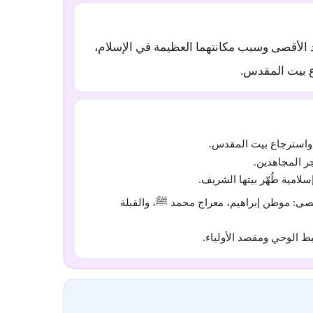
الأقصى وسبب مكانتهما العظيمة في الإسلام،
 بيت المقدس.
واسترجاع بيت المقدس.
ر المجاهدين.
لامية طُهّر بيتها الشريف.
صى: موطن إبراهيم، معراج محمد ﷺ، والقبلة
هبط الوحي ومقصد الأولياء.