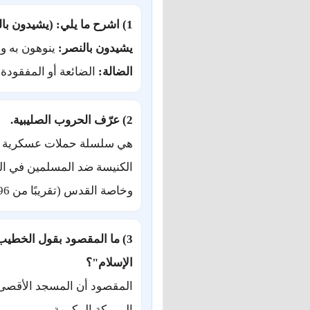
1) اشرح ما يلي: (يشيدون بالنصر / الضالة)
يشيدون بالنصر:
ينوهون به و
الضالة:
الضائعة أو المفقودة.
2) عرّف الحروب الصليبية.
هي سلسلة حملات عسكرية ديني
الكنيسة ضد المسلمين في ا
وخاصة القدس (تقريبًا من 1096م إلى 1291م).
3) ما المقصود بقول الخطيب:
الإسلام"؟
المقصود أن المسجد الأقصى ك
إلى مكة المكرمة.