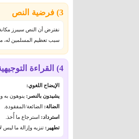
3) فرضية النص
نفترض أن النص سيبرز مكانة
سبب تعظيم المسلمين له، من خ
4) القراءة التوجيهية
الإيضاح اللغوي:
يشيدون بالنصر:
ينوهون به وي
الضالة:
الضائعة/المفقودة.
استرداد:
استرجاع ما أُخذ.
تطهير:
تنزيه وإزالة ما ليس لائ