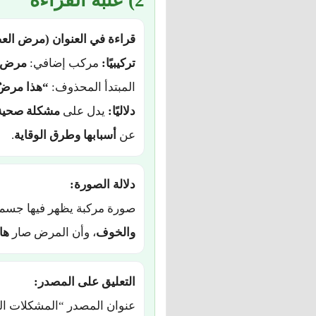
2) عتبة القراءة
قراءة في العنوان (مرض الع
تركيبيًا:
مركب إضافي:
مرض
المبتدأ المحذوف:
“هذا مرضُ
دلاليًا:
يدل على
مشكلة صحية
عن
أسبابها وطرق الوقاية
.
دلالة الصورة:
صورة مركبة يظهر فيها جسم ال
والخوف
، وأن المرض صار
ها
التعليق على المصدر:
عنوان المصدر “المشكلات الص