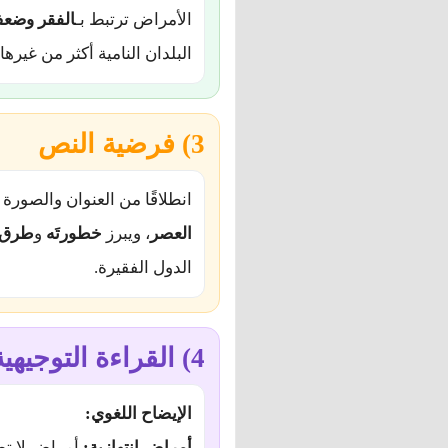
الأمراض ترتبط بـ
الفقر وضعف
البلدان النامية أكثر من غيرها.
3) فرضية النص
انطلاقًا من العنوان والصورة
العصر
، ويبرز
خطورتَه
و
طرق ا
الدول الفقيرة.
4) القراءة التوجيهية
الإيضاح اللغوي:
أمراض انتهازية:
أمراض لا تض