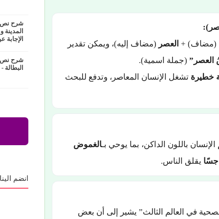
شرح نص ع
صر):
المدينة و
الإجابة عن
(مضاف) +
العصر
(مضاف إليه)، ويمكن تقدير
 العصر”
(جملة اسمية).
شرح نص ا
البطالة -
 خطيرة
تشغل الإنسان المعاصر، وتدفع للبحث
إنسان باللون الداكن، بما يوحي بـ
الغموض
جسًا
يقلق الناس.
انضم الينا
حية في العالم الثالث” يشير إلى أن بعض