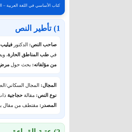
كتاب الأساسي في اللغة العربية – السنة الث
1) تأطير النص
صاحب النص:
الدكتور
فيليب 
في
طب المناطق الحارة
، وي
من مؤلفاته:
بحث حول
مرض ا
المجال:
المجال السكاني/الص
نوع النص:
مقالة
حجاجية
ذات
المصدر:
مقتطف من مقال بع