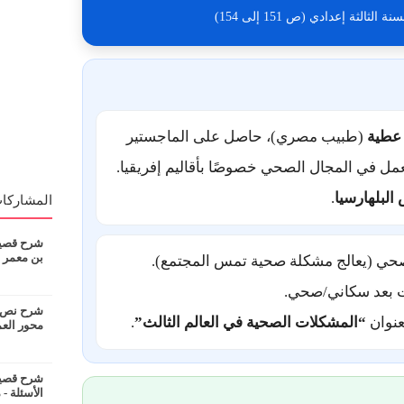
الثة إعدادي (ص 151 إلى 154)
عطية
(طبيب مصري)، حاصل على الماجستير
عمل في المجال الصحي خصوصًا بأقاليم إفريقيا.
لبلهارسيا
.
المشاركات
شرح قصيدة
بن معمر
حي (يعالج مشكلة صحية تمس المجتمع).
 بعد سكاني/صحي.
شرح نص ان
نوان
“المشكلات الصحية في العالم الثالث”
.
محور الع
شرح قصيدة
الأسئلة - 