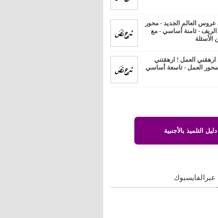
روس العالم الجديد - محور
 الريف - ثامنة أساسي - مع
 الأسئلة
رهقني العمل ! ارهقتني
 محور العمل - تاسعة أساسي
دليل التلميذ بالأجنبية
 عبرالفايسبوك