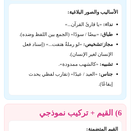
الأساليب والصور البلاغية:
نداء:
«يا قارئَ القرآن...»
طباق:
«بيضًا / سودًا» (الجمع بين اللفظ وضده).
مجاز/تشخيص:
«لو رملةٌ هتفت...» (إسناد فعل
الإنسان لغير الإنسان).
تشبيه:
«كالشهب ممدودة».
جناس:
«العيد / عيدًا» (تقارب لفظي يحدث
إيقاعًا).
6) القيم + تركيب نموذجي
القيم المتضمنة: