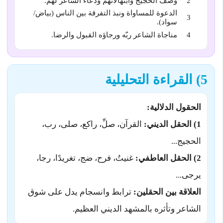
وصف الحجيج وابتهالاتهم ودعاء الشاعر لهم.
الدعوة للمساواة ونبذ التفرقة بين الناس (بياض/
سواد).
مناجاة الشاعر ربّه ورجاؤه القبول والرضا.
5) القراءة التحليلية
الحقول الدلالية:
1) الحقل الديني:
القرآن، صلِّ، راكع، صلى، رب،
الحجيج...
2) الحقل العاطفي:
غنيتُ، فرح، ضج، تغريدًا، رجا،
يرجى...
العلاقة بين الحقلين:
ترابط وانسجام يدل على شوق
الشاعر وتأثره بالمشهد الديني العظيم.