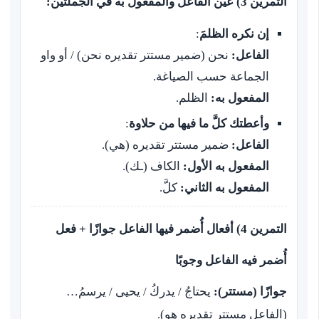
التمرين 3) عيّن الفاعل والمفعول به في الجملتين:
إن نكره الظلمَ
:
الفاعل:
نحن (ضمير مستتر تقديره نحن) / أو واو
الجماعة حسب الصياغة.
المفعول به:
الظلم.
وأعطتك كلَّ ما فيها من حلاوة
:
الفاعل:
ضمير مستتر تقديره (هي).
المفعول به الأول:
الكاف (ـك).
المفعول به الثاني:
كلَّ.
التمرين 4) أفعال أُضمر فيها الفاعل جوازًا + فعل
أُضمر فيه الفاعل وجوبًا
جوازًا (مستتر):
يحتاجُ / يدركُ / يحيى / يرسمُ…
(الفاعل مستتر تقديره هو).