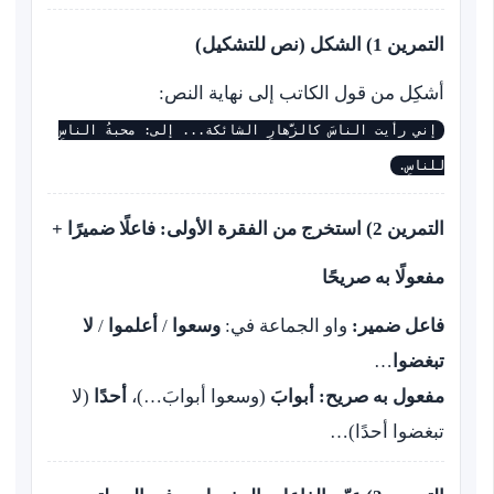
التمرين 1) الشكل (نص للتشكيل)
أشكِل من قول الكاتب إلى نهاية النص:
إني رأيت الناسَ كالزَّهارِ الشائكة... إلى: محبةُ الناسِ
للناسِ.
التمرين 2) استخرج من الفقرة الأولى: فاعلًا ضميرًا +
مفعولًا به صريحًا
فاعل ضمير:
واو الجماعة في:
وسعوا
/
أعلموا
/
لا
تبغضوا
…
مفعول به صريح:
أبوابَ
(وسعوا أبوابَ…)،
أحدًا
(لا
تبغضوا أحدًا)…