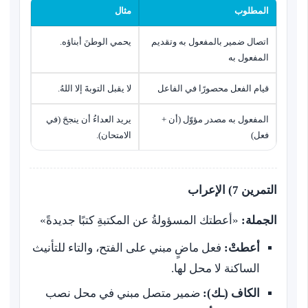
المطلوب
مثال
اتصال ضمير بالمفعول به وتقديم
يحمي الوطنَ أبناؤه.
المفعول به
قيام الفعل محصورًا في الفاعل
لا يقبل التوبةَ إلا اللهُ.
المفعول به مصدر مؤوّل (أن +
يريد العداءُ أن ينجحَ (في
فعل)
الامتحان).
التمرين 7) الإعراب
الجملة:
«أعطتك المسؤولةُ عن المكتبةِ كتبًا جديدةً»
أعطتْ:
فعل ماضٍ مبني على الفتح، والتاء للتأنيث
الساكنة لا محل لها.
الكاف (ـك):
ضمير متصل مبني في محل نصب